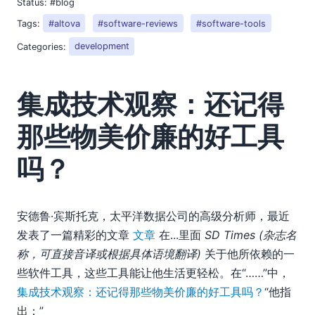
Status:
#blog
2018
Tags:
#altova
#software-reviews
#software-tools
2017
2016
Categories:
development
2015
2014
集成技术观察：还记得
2013
2012
那些物美价廉的好工具
2011
2010
吗？
2009
2008
03
安德鲁·宾斯托克，太平洋数据公司的高级分析师，最近
04
发表了一篇精彩的文章
文章
在...里面
SD Times (杂志名
05
称，可直接音译或根据具体语境翻译)
关于他所依赖的一
06
些软件工具，这些工具能让他生活更轻松。在“……”中，
07
集成技术观察：还记得那些物美价廉的好工具吗？
“他指
08
出：”