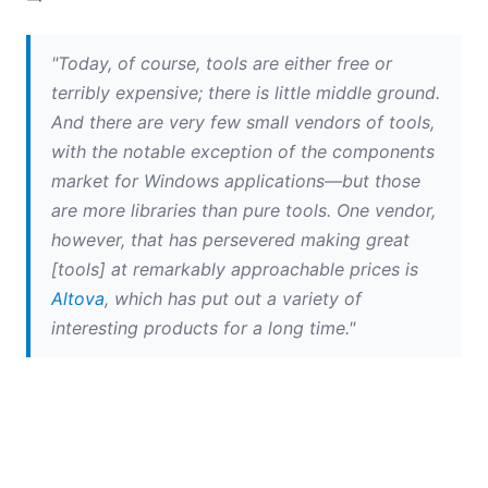
09
10
Altova公司将于下周在微软开发者大会（PDC）上展出其产品
"Today, of course, tools are either free or
集成技术观察：还记得那些物美价廉的好工具吗？
terribly expensive; there is little middle ground.
Oracle OpenWorld 2008 总结回顾
And there are very few small vendors of tools,
11
with the notable exception of the components
12
market for Windows applications—but those
2007
are more libraries than pure tools. One vendor,
however, that has persevered making great
[tools] at remarkably approachable prices is
Altova
, which has put out a variety of
interesting products for a long time."
请点击
此处
阅读完整文章，并告诉我们您的看法！您常用
的、价格实惠的软件工具有哪些？