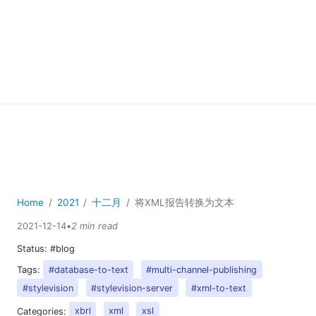
Home
2021
十二月
将XML报告转换为文本
2021-12-14
•
2 min read
Status:
#blog
Tags:
#database-to-text
#multi-channel-publishing
#stylevision
#stylevision-server
#xml-to-text
Categories:
xbrl
xml
xsl