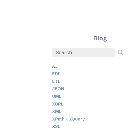
Blog
AI
EDI
ETL
JSON
UML
XBRL
XML
XPath + XQuery
XSL