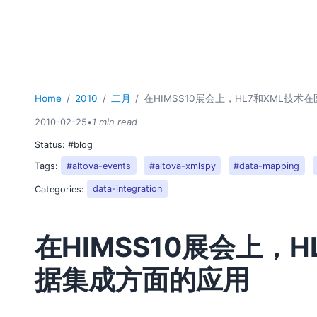
Home
2010
二月
在HIMSS10展会上，HL7和XML技
2010-02-25
•
1 min read
Status:
#blog
Tags:
#altova-events
#altova-xmlspy
#data-mapping
Categories:
data-integration
在HIMSS10展会上，
据集成方面的应用