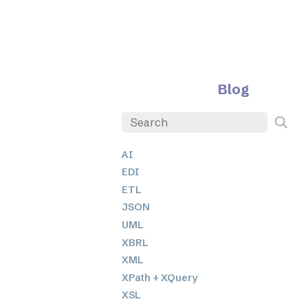
Blog
AI
EDI
ETL
JSON
UML
XBRL
XML
XPath + XQuery
XSL