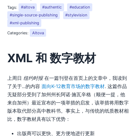
08
Tags:
#altova
#authentic
#education
XML 和 数字教材
#single-source-publishing
#stylevision
近期行业奖项
#xml-publishing
Altova 致力于可再生能源
09
Categories:
Altova
10
11
XML 和 数字教材
12
2008
2007
上周日
纽约时报
在一篇刊登在首页上的文章中，我读到
了关于...的内容
面向K-12教育市场的数字教材
. 这篇作品
无疑部分受到了加州州长阿诺·施瓦辛格（顺便一提，他
来自加州）最近宣布的一项举措的启发，该举措将用数字
版本取代部分高中教科书。事实上，与传统的纸质教材相
比，数字教材具有以下优势：
出版商可以更快、更方便地进行更新