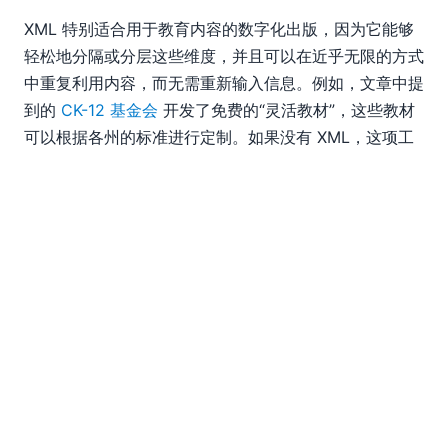
XML 特别适合用于教育内容的数字化出版，因为它能够
轻松地分隔或分层这些维度，并且可以在近乎无限的方式
中重复利用内容，而无需重新输入信息。例如，文章中提
到的
CK-12 基金会
开发了免费的“灵活教材”，这些教材
可以根据各州的标准进行定制。如果没有 XML，这项工
作几乎（如果不是完全）是不可能完成的。有了 XML，
您可以使用许多现有的
XML 内容创建工具
来简化这个过
程。那么，为什么 K-12 市场在采用支持 XML 的数字学
习材料方面进展如此缓慢呢？ 看起来，问题的关键在于
经济因素。我们仍然生活在一个许多学生无法获得电脑，
而且很少的学区有能力为他们提供电脑的国家。 也许在
不久的将来，会出现解决这个问题的方案——也许，加利
福尼亚州可能已经迈出了第一步，引领我们走向正确的方
向。
那么，Altova 在这个过程中扮演什么角色呢？ Altova