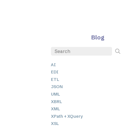
Blog
AI
EDI
ETL
JSON
UML
XBRL
XML
XPath + XQuery
XSL