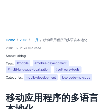
Home
2018
二月
移动应用程序的多语言本地化
2018-02-21
•
3 min read
Status:
#blog
Tags:
#mobile
#mobile-development
#multi-language-localization
#software-tools
Categories:
mobile-development
low-code+no-code
移动应用程序的多语言
本地化