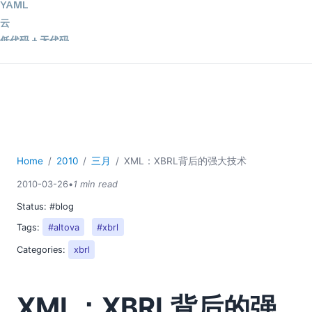
YAML
云
低代码 + 无代码
发展
合规解决方案
数据库 + SQL
数据集成
服务器软件
移动应用开发
Home
2010
三月
XML：XBRL背后的强大技术
2026
2010-03-26
•
1 min read
2025
Status:
#blog
2024
Tags:
#altova
#xbrl
2023
2022
Categories:
xbrl
2021
2020
XML：XBRL背后的强
2019