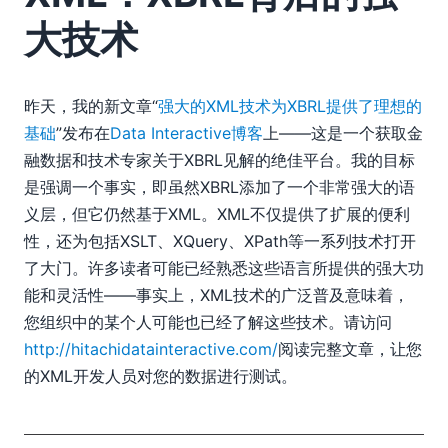
2018
大技术
2017
2016
2015
昨天，我的新文章“
强大的XML技术为XBRL提供了理想的
2014
基础
”发布在
Data Interactive博客
上——这是一个获取金
2013
融数据和技术专家关于XBRL见解的绝佳平台。我的目标
2012
是强调一个事实，即虽然XBRL添加了一个非常强大的语
2011
义层，但它仍然基于XML。XML不仅提供了扩展的便利
2010
性，还为包括XSLT、XQuery、XPath等一系列技术打开
02
了大门。许多读者可能已经熟悉这些语言所提供的强大功
03
能和灵活性——事实上，XML技术的广泛普及意味着，
分割大型 UML 序列图
您组织中的某个人可能也已经了解这些技术。请访问
XML：XBRL背后的强大技术
http://hitachidatainteractive.com/
阅读完整文章，让您
04
05
的XML开发人员对您的数据进行测试。
06
07