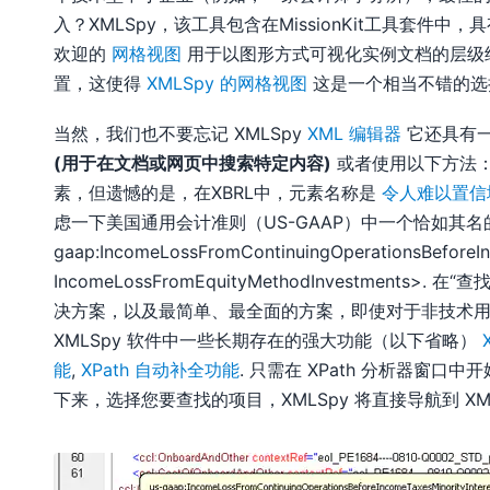
入？XMLSpy，该工具包含在MissionKit工具套件
欢迎的
网格视图
用于以图形方式可视化实例文档的层级
置，这使得
XMLSpy 的网格视图
这是一个相当不错的选
当然，我们也不要忘记 XMLSpy
XML 编辑器
它还具有一
(用于在文档或网页中搜索特定内容)
或者使用以下方法
素，但遗憾的是，在XBRL中，元素名称是
令人难以置信
虑一下美国通用会计准则（US-GAAP）中一个恰如其名的方
gaap:IncomeLossFromContinuingOperationsBeforeIn
IncomeLossFromEquityMethodInvestmen
决方案，以及最简单、最全面的方案，即使对于非技术
XMLSpy 软件中一些长期存在的强大功能（以下省略）
能
,
XPath 自动补全功能
. 只需在 XPath 分析器窗口
下来，选择您要查找的项目，XMLSpy 将直接导航到 X