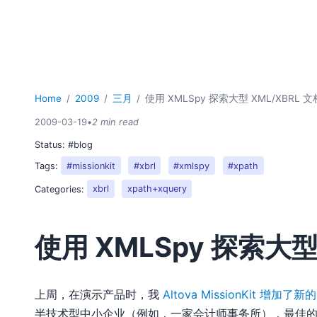
Home
2009
三月
使用 XMLSpy 探索大型 XML/XBRL 文
2009-03-19
•
2 min read
Status:
#blog
Tags:
#missionkit
#xbrl
#xmlspy
#xpath
Categories:
xbrl
xpath+xquery
使用 XMLSpy 探索大型
上周，在演示产品时，我
Altova MissionKit 增加了新
半技术型中小企业（例如，一家会计师事务所），最佳