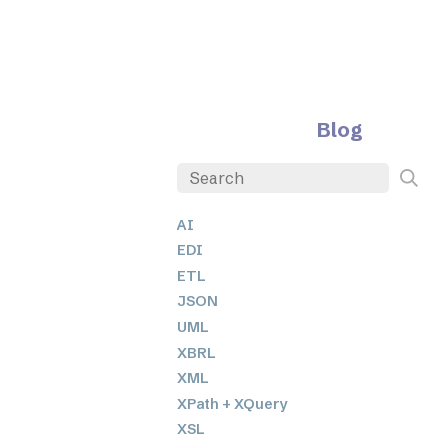
Blog
AI
EDI
ETL
JSON
UML
XBRL
XML
XPath + XQuery
XSL