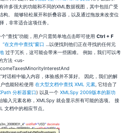
中，具有许多强大的功能和不同的XML数据视图，其中包括广受
结构。 能够轻松展开和折叠容器，以及通过拖放来改变位
择，非常适合这项任务。
个“查找”功能，用户只需简单地点击即可使用
Ctrl + F
：
“在文件中查找”窗口
...以便找到他们正在寻找的任何元
地
过于冗长，这可能会带来一些困难。 例如，我们可以考
法 <us-
comeTaxesMinorityInterestAnd
ts>. 在“查找”对话框中输入内容，体验感并不算好。 因此，我们的解
用户也能轻松使用
在大型文档中查找 XML 元素
, 它结合了
XPath 分析器窗口
) 以及一个
XMLSpy 2009版本的新功
中开始输入元素名称，XMLSpy 就会显示所有可能的选项。 接
ML 文档中的相应节点。