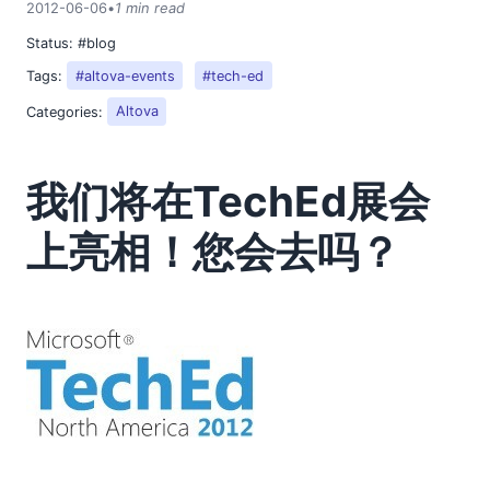
2012-06-06
•
1 min read
2018
2017
Status:
#blog
2016
Tags:
#altova-events
#tech-ed
2015
Categories:
Altova
2014
2013
2012
我们将在TechEd展会
01
上亮相！您会去吗？
02
03
04
05
06
利用Web服务作为查找表，以优化GPS数据
我们将在TechEd展会上亮相！您会去吗？
08
09