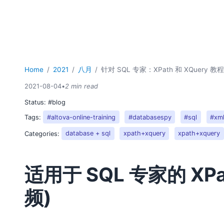
Home
2021
八月
针对 SQL 专家：XPath 和 XQuery 教程
2021-08-04
•
2 min read
Status:
#blog
Tags:
#altova-online-training
#databasespy
#sql
#xm
Categories:
database + sql
xpath+xquery
xpath+xquery
适用于 SQL 专家的 XPat
频)