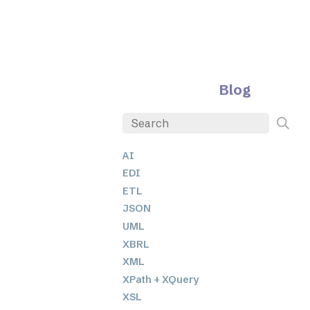
Blog
AI
EDI
ETL
JSON
UML
XBRL
XML
XPath + XQuery
XSL