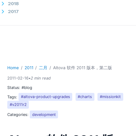
2018
2017
2016
2015
2014
2013
2012
2011
01
Home
2011
二月
Altova 软件 2011 版本，第二版
02
2011-02-16
•
2 min read
利用图表有效地传达数据
Status:
#blog
Altova 软件 2011 版本，第二版
Tags:
#altova-product-upgrades
#charts
#missionkit
使用分层结构组织 BPMN 图表
#v2011r2
03
04
Categories:
development
05
06