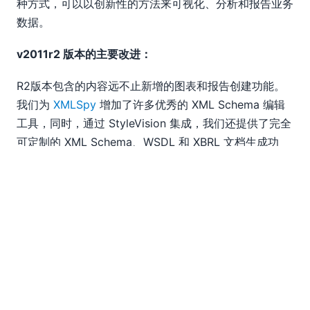
种方式，可以以创新性的方法来可视化、分析和报告业务
数据。
v2011r2 版本的主要改进：
R2版本包含的内容远不止新增的图表和报告创建功能。
我们为
XMLSpy
增加了许多优秀的 XML Schema 编辑
工具，同时，通过 StyleVision 集成，我们还提供了完全
可定制的 XML Schema、WSDL 和 XBRL 文档生成功
能。
MapForce
提供了多项数据映射方面的增强功能，
例如通过数据流提高 ETL 性能，以及对 IATA PADIS EDI
格式的支持等等。
StyleVision
现在支持条形码以及其他
新工具，以实现更高级的报表创建和发布功能。
UModel
对 BPMN 的支持已更新至最新版本 2.0，此外，您现在
还可以从状态机 UML 图生成代码。 最后，当我们以为
DiffDog
差异/合并工具已经足够出色时，我们又为其增
加了对 Microsoft® Word 文档的全面支持，使其能够轻