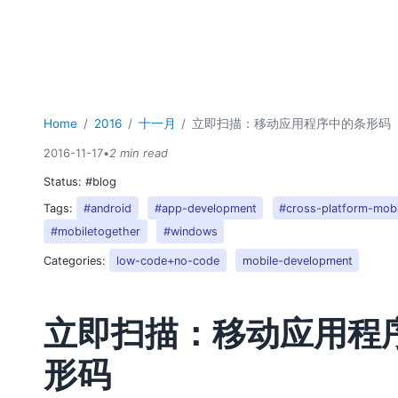
Home
2016
十一月
立即扫描：移动应用程序中的条形码
2016-11-17
•
2 min read
Status:
#blog
Tags:
#android
#app-development
#cross-platform-mob
#mobiletogether
#windows
Categories:
low-code+no-code
mobile-development
立即扫描：移动应用程
形码