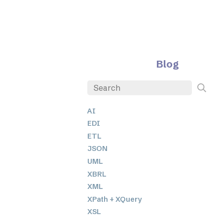
Blog
AI
EDI
ETL
JSON
UML
XBRL
XML
XPath + XQuery
XSL