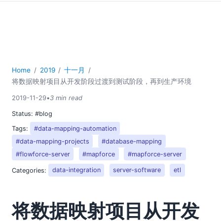
Home
2019
十一月
将数据映射项目从开发阶段过渡到测试阶段，再到生产环境
2019-11-29
•
3 min read
Status:
#blog
Tags:
#data-mapping-automation
#data-mapping-projects
#database-mapping
#flowforce-server
#mapforce
#mapforce-server
Categories:
data-integration
server-software
etl
将数据映射项目从开发