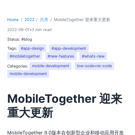
Home
2022
六月
MobileTogether 迎来重大更新
2022-06-01
•
3 min read
Status:
#blog
Tags:
#app-design
#app-development
#mobiletogether
#new-features
#whats-new
Categories:
mobile-development
low-code+no-code
mobile-development
MobileTogether 迎来
重大更新
MobileTogether 8.0版本在创新型企业和移动应用开发