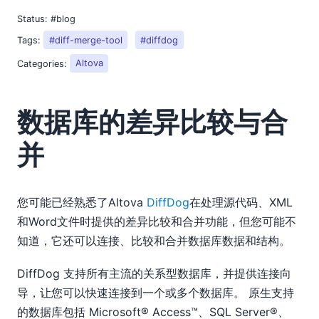
数据库的差异比较与合并
软件测试中使用状态机的挑战解决方案
Status:
#blog
06
Tags:
#diff-merge-tool
#diffdog
07
Categories:
Altova
08
09
10
数据库的差异比较与合
11
并
12
2010
2009
2008
您可能已经熟悉了Altova
DiffDog
在处理源代码、XML
2007
和Word文件时提供的差异比较和合并功能，但您可能不
知道，它还可以连接、比较和合并数据库数据和结构。
DiffDog 支持所有主流的关系型数据库，并提供连接向
导，让您可以快速连接到一个或多个数据库。 原生支持
的数据库包括 Microsoft® Access™、SQL Server®、