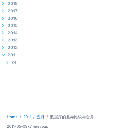
2018
2017
2016
2015
2014
2013
2012
2011
01
02
03
04
05
StyleVision 支持 XBRL 财务报告标准，第一部分：通过单击
按钮即可创建符合 GAAP 规范的报告和样式表
MapForce 中的“switch”语句与“查找表”的比较
Home
2011
五月
数据库的差异比较与合并
欢迎参观 Altova 在 Tech*Ed 2011 展位
2011-05-09
•
2 min read