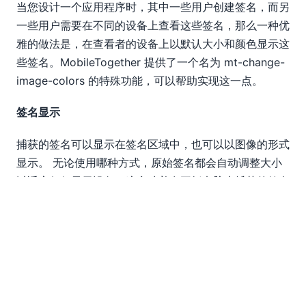
当您设计一个应用程序时，其中一些用户创建签名，而另
一些用户需要在不同的设备上查看这些签名，那么一种优
雅的做法是，在查看者的设备上以默认大小和颜色显示这
些签名。MobileTogether 提供了一个名为 mt-change-
image-colors 的特殊功能，可以帮助实现这一点。
签名显示
捕获的签名可以显示在签名区域中，也可以以图像的形式
显示。 无论使用哪种方式，原始签名都会自动调整大小
以适应任何显示设备，这意味着在平板电脑上捕获的签名
可以自动适应手机屏幕，反之亦然。
以下截图是在iPhone上截取的，显示的是“评论”子页面，
其中显示的手写签名使用了iOS系统默认的白色字体在黑
色背景上显示。虽然原始图像是在Android设备上拍摄
的，使用的是黑色字体在灰色背景上显示。