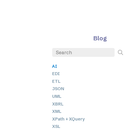
Blog
AI
EDI
ETL
JSON
UML
XBRL
XML
XPath + XQuery
XSL