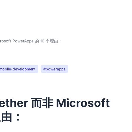
rosoft PowerApps 的 10 个理由：
mobile-development
#powerapps
her 而非 Microsoft
个理由：