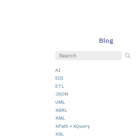
Blog
AI
EDI
ETL
JSON
UML
XBRL
XML
XPath + XQuery
XSL