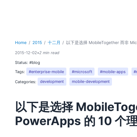
Home
2015
十二月
以下是选择 MobileTogether 而非 Mic
2015-12-02
•
2 min read
Status:
#blog
Tags:
#enterprise-mobile
#microsoft
#mobile-apps
#
Categories:
development
mobile-development
以下是选择 MobileToget
PowerApps 的 10 