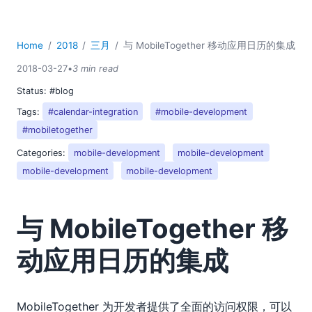
Home
2018
三月
与 MobileTogether 移动应用日历的集成
2018-03-27
•
3 min read
Status:
#blog
Tags:
#calendar-integration
#mobile-development
#mobiletogether
Categories:
mobile-development
mobile-development
mobile-development
mobile-development
与 MobileTogether 移
动应用日历的集成
MobileTogether 为开发者提供了全面的访问权限，可以