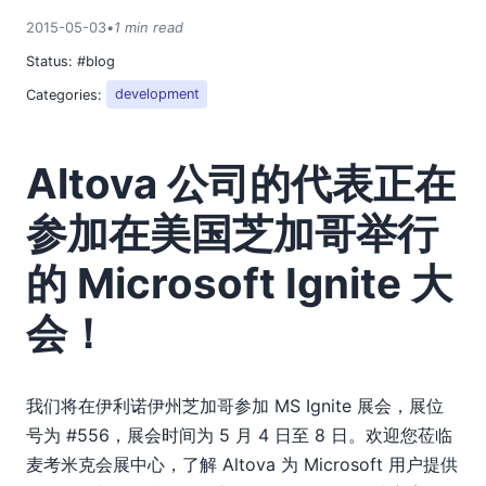
2018
2015-05-03
•
1 min read
2017
Status:
#blog
2016
2015
Categories:
development
01
02
Altova 公司的代表正在
03
04
参加在美国芝加哥举行
05
Altova 公司的代表正在参加在美国芝加哥举行的 Microsoft
的 Microsoft Ignite 大
Ignite 大会！
会！
06
07
08
09
我们将在伊利诺伊州芝加哥参加 MS Ignite 展会，展位
10
号为 #556，展会时间为 5 月 4 日至 8 日。欢迎您莅临
11
麦考米克会展中心，了解 Altova 为 Microsoft 用户提供