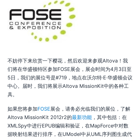
06
08
09
10
11
2011
2010
2009
不妨停下来欣赏一下樱花，然后欢迎来参观Altova！我
2008
们将在华盛顿特区参加FOSE展会，展会时间为4月3日至
2007
5日，我们的展位号是#719，地点在沃尔特·E·华盛顿会议
中心。届时，我们将展示Altova MissionKit中的各种工
具。
如果您将参加
FOSE
展会，请务必光临我们的展位，了解
Altova MissionKit 2012r2的
最新功能
，其中包括：在
XMLSpy中进行EPUB编辑和验证，在MapForce中对数
据映射结果进行排序，在UModel中从UML序列图生成代