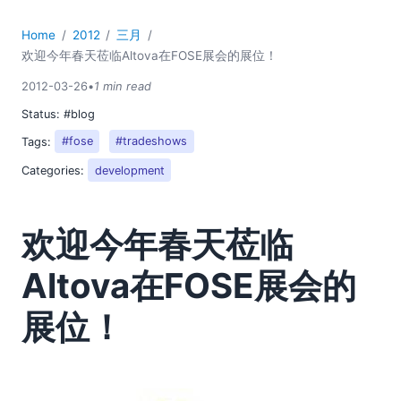
2018
2017
Home
2012
三月
2016
欢迎今年春天莅临Altova在FOSE展会的展位！
2015
2012-03-26
•
1 min read
2014
Status:
#blog
2013
Tags:
#fose
#tradeshows
2012
Categories:
development
01
02
03
欢迎今年春天莅临
FlowForce 服务器 Beta 2 版本现已发布
欢迎今年春天莅临Altova在FOSE展会的展位！
Altova在FOSE展会的
欢迎莅临 Altova 的 DevConnections 展位！
使用 StyleVision 设计网页：HTML 设计指南
展位！
XML 的全球定位
04
05