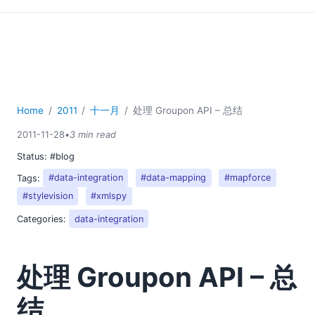
Home
2011
十一月
处理 Groupon API – 总结
2011-11-28
•
3 min read
Status:
#blog
Tags:
#data-integration
#data-mapping
#mapforce
#stylevision
#xmlspy
Categories:
data-integration
处理 Groupon API – 总
结