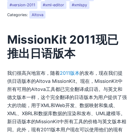
2018
#version-2011
#xml-editor
#xmlspy
2017
Categories:
Altova
2016
2015
2014
MissionKit 2011现已
2013
推出日语版本
2012
2011
2010
我们很高兴地宣布，随着
2011版本
的发布，现在我们提
02
03
供日语版本的Altova MissionKit。现在，MissionKit中
04
所有可用的Altova工具都已完全翻译成日语。与英文和
05
德文版本一样，这个完全翻译的日语版本为用户提供了强
06
大的功能，用于XML和Web开发、数据映射和集成、
07
XML、XBRL和数据库数据的渲染和发布、UML建模等。
09
新日语版本的MissionKit中所有工具的价格与英文版本相
10
同。此外，现有2011版本用户现在可以使用他们的现有