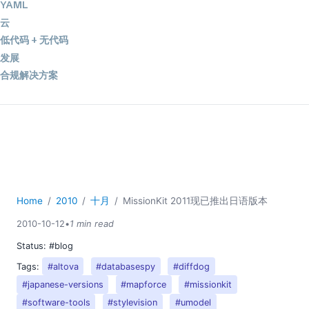
YAML
云
低代码 + 无代码
发展
合规解决方案
数据库 + SQL
数据集成
服务器软件
移动应用开发
2026
2025
Home
2010
十月
MissionKit 2011现已推出日语版本
2024
2010-10-12
•
1 min read
2023
2022
Status:
#blog
2021
Tags:
#altova
#databasespy
#diffdog
2020
#japanese-versions
#mapforce
#missionkit
2019
#software-tools
#stylevision
#umodel