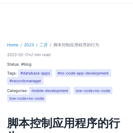
Home
2023
二月
脚本控制应用程序的行为
2023-02-17
•
2 min read
Status:
#blog
Tags:
#database-apps
#no-code-app-development
#recordsmanager
Categories:
mobile-development
low-code+no-code
low-code+no-code
脚本控制应用程序的行