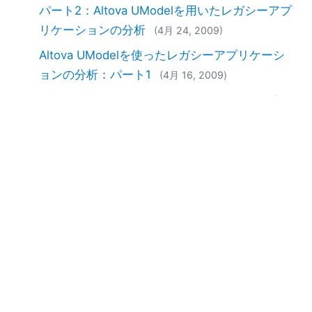
パート2：Altova UModelを用いたレガシーアプ
リケーションの分析
(4月 24, 2009)
Altova UModelを使ったレガシーアプリケーシ
ョンの分析：パート1
(4月 16, 2009)
Altova UModelのバージョン2008r2では、ビジ
ネスプロセスモデリング、レイヤー機能、Java
6.0、C# 3.0、VB 9.0といった機能が追加され、
さらに多くの機能が搭載されています
(7月 01,
2008)
Altova、JavaOneに出展
(5月 07, 2008)
EN
|
DE
|
FR
|
ES
|
ZH
|
IT
|
KO
|
NL
|
PL
|
PT
Use of this site is governed by our
Terms of Use
,
Privacy