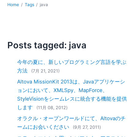
2018
Home
Tags
java
2017
2016
2015
2014
Posts tagged: java
2013
2012
2011
今年の夏に、新しいプログラミング言語を学ぶ
2010
方法
(7月 21, 2021)
2009
Altova MissionKit 2013は、Javaアプリケーシ
2008
2007
ョンにおいて、XMLSpy、MapForce、
StyleVisionをシームレスに統合する機能を提供
します
(11月 08, 2012)
オラクル・オープンワールドにて、Altovaのチ
ームにお会いください
(9月 27, 2011)