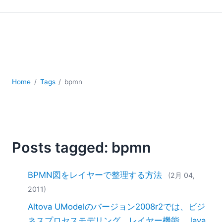
YAML
サーバーソフトウェア
データベース + SQL
データ統合
モバイルアプリケーション開発
ローコード＋ノーコード
規制ソリューション
Home
Tags
bpmn
開発
雲
2026
2025
Posts tagged: bpmn
2024
2023
BPMN図をレイヤーで整理する方法
(2月 04,
2022
2011)
2021
2020
Altova UModelのバージョン2008r2では、ビジ
2019
ネスプロセスモデリング、レイヤー機能、Java