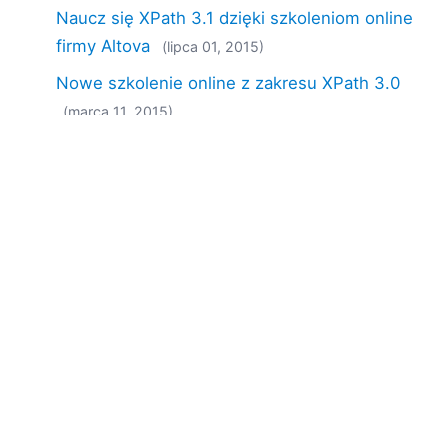
Naucz się XPath 3.1 dzięki szkoleniom online
firmy Altova
(lipca 01, 2015)
Nowe szkolenie online z zakresu XPath 3.0
(marca 11, 2015)
Innowacyjne nowe narzędzia do obsługi
XPath/XQuery
(marca 03, 2015)
Nowa wersja R3 wprowadza wsparcie dla
XPath/XQuery 3.1, standardu WS-Security
oraz wiele innych ulepszeń
(lutego 25, 2015)
Dostępna już teraz: wersja 1.4
oprogramowania MobileTogether, która
oferuje wsparcie dla geolokalizacji, systemów
Android 5 oraz iOS 8, a także wiele innych
funkcji
(lutego 12, 2015)