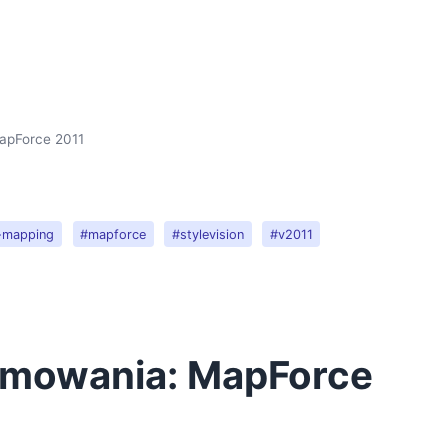
apForce 2011
-mapping
#mapforce
#stylevision
#v2011
amowania: MapForce