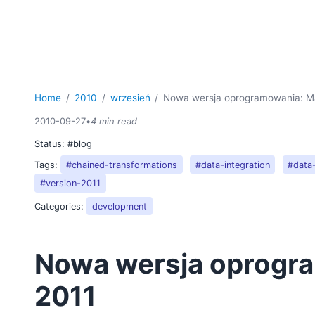
Home
2010
wrzesień
Nowa wersja oprogramowania: M
2010-09-27
•
4 min read
Status:
#blog
Tags:
#chained-transformations
#data-integration
#data
#version-2011
Categories:
development
Nowa wersja oprogr
2011