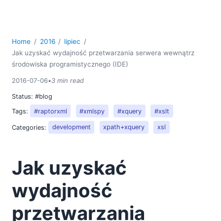
Home
2016
lipiec
Jak uzyskać wydajność przetwarzania serwera wewnątrz
środowiska programistycznego (IDE)
2016-07-06
•
3 min read
Status:
#blog
Tags:
#raptorxml
#xmlspy
#xquery
#xslt
Categories:
development
xpath+xquery
xsl
Jak uzyskać
wydajność
przetwarzania