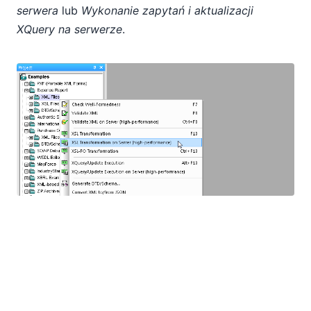
serwera
lub
Wykonanie zapytań i aktualizacji
XQuery na serwerze
.
Wyniki, oczywiście, zależą od specyfiki danego
projektu, a także od liczby rdzeni przydzielonych
do serwera RaptorXML – im więcej rdzeni, tym
lepsza wydajność.