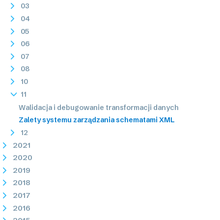
03
04
05
06
07
08
10
11
Walidacja i debugowanie transformacji danych
Zalety systemu zarządzania schematami XML
12
2021
2020
2019
2018
2017
2016