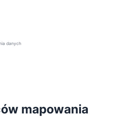
nia danych
ców mapowania