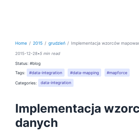
Home
2015
grudzień
Implementacja wzorców mapowa
2015-12-28
•
5 min read
Status:
#blog
Tags:
#data-integration
#data-mapping
#mapforce
Categories:
data-integration
Implementacja wzor
danych