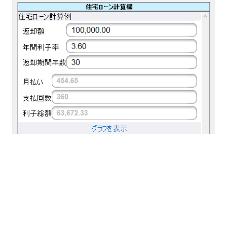
Akcja ustawienia języka
Można nawet umożliwić użytkownikom korzystanie
z aplikacji w dowolnym języku, w którym została
zlokalizowana, bez konieczności zmiany ustawień