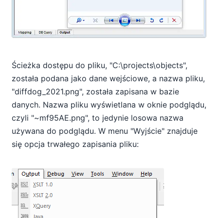
Ścieżka dostępu do pliku, "C:\projects\objects",
została podana jako dane wejściowe, a nazwa pliku,
"diffdog_2021.png", została zapisana w bazie
danych. Nazwa pliku wyświetlana w oknie podglądu,
czyli "~mf95AE.png", to jedynie losowa nazwa
używana do podglądu. W menu "Wyjście" znajduje
się opcja trwałego zapisania pliku: