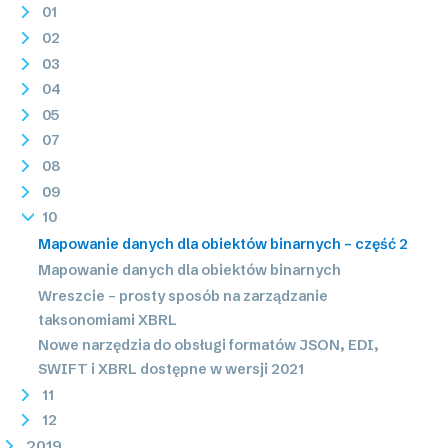
01
02
03
04
05
07
08
09
10
Mapowanie danych dla obiektów binarnych – część 2
Mapowanie danych dla obiektów binarnych
Wreszcie – prosty sposób na zarządzanie
taksonomiami XBRL
Nowe narzędzia do obsługi formatów JSON, EDI,
SWIFT i XBRL dostępne w wersji 2021
11
12
2019