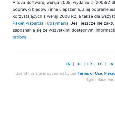
Altova Software, wersja 2008, wydanie 2 (2008r2 SP2
poprawki błędów i inne ulepszenia, a jej pobranie j
korzystających z wersji 2008 R2, a także dla wszys
Pakiet wsparcia i utrzymania
. Jeśli jeszcze nie zak
zapoznania się ze wszystkimi dostępnymi informac
próbną
.
EN
|
DE
|
FR
|
ES
|
JA
Use of this site is governed by our
Terms of Use
,
Privac
Rights Reserved