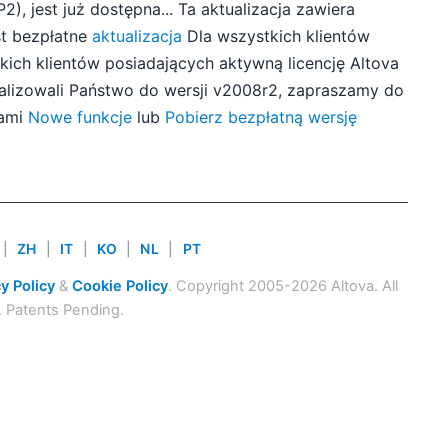
), jest już dostępna... Ta aktualizacja zawiera
est bezpłatne
aktualizacja
Dla wszystkich klientów
tkich klientów posiadających aktywną licencję Altova
tualizowali Państwo do wersji v2008r2, zapraszamy do
jami
Nowe funkcje
lub
Pobierz bezpłatną wersję
|
ZH
|
IT
|
KO
|
NL
|
PT
y Policy
&
Cookie Policy
. Copyright 2005-2026 Altova. All
. Patents Pending.