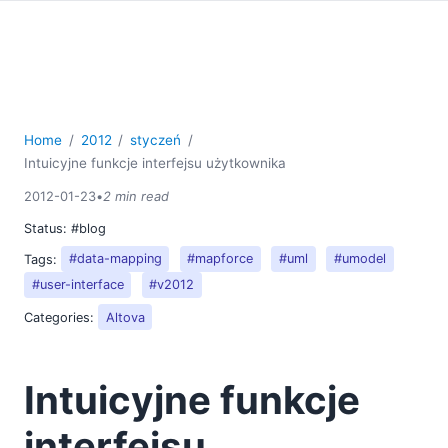
08
09
10
11
2011
Home
2012
styczeń
2010
Intuicyjne funkcje interfejsu użytkownika
2009
2012-01-23
•
2 min read
2008
2007
Status:
#blog
Tags:
#data-mapping
#mapforce
#uml
#umodel
#user-interface
#v2012
Categories:
Altova
Intuicyjne funkcje
interfejsu