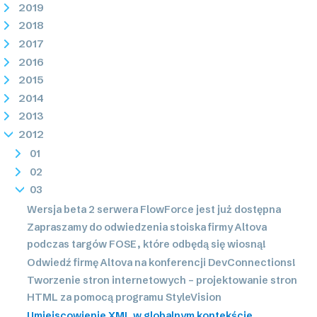
2019
2018
2017
2016
2015
2014
2013
2012
01
02
03
Wersja beta 2 serwera FlowForce jest już dostępna
Zapraszamy do odwiedzenia stoiska firmy Altova
podczas targów FOSE, które odbędą się wiosną!
Odwiedź firmę Altova na konferencji DevConnections!
Tworzenie stron internetowych – projektowanie stron
HTML za pomocą programu StyleVision
Umiejscowienie XML w globalnym kontekście