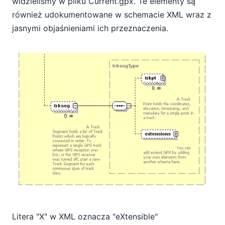
widzieliśmy w pliku Current.gpx. Te elementy są
również udokumentowane w schemacie XML wraz z
jasnymi objaśnieniami ich przeznaczenia.
Litera "X" w XML oznacza "eXtensible"