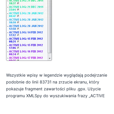
Wszystkie wpisy w legendzie wyglądają podejrzanie
podobnie do linii 83731 na zrzucie ekranu, który
pokazuje fragment zawartości pliku .gpx. Użycie
programu XMLSpy do wyszukiwania frazy „ACTIVE
LOG” potwierdza, że nasz plik faktycznie zawiera
zapisy wielu podróży. Podobnie jak wiele innych