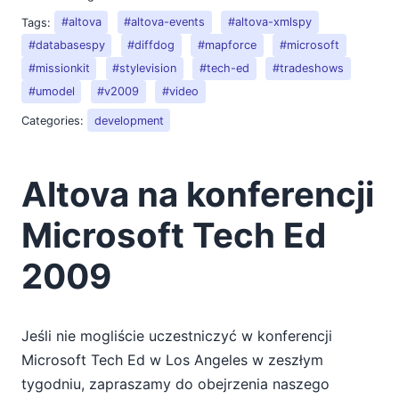
2019
Tags:
#altova
#altova-events
#altova-xmlspy
2018
#databasespy
#diffdog
#mapforce
#microsoft
2017
#missionkit
#stylevision
#tech-ed
#tradeshows
2016
#umodel
#v2009
#video
2015
Categories:
development
2014
2013
2012
Altova na konferencji
2011
2010
Microsoft Tech Ed
2009
01
2009
02
03
04
Jeśli nie mogliście uczestniczyć w konferencji
05
Microsoft Tech Ed w Los Angeles w zeszłym
Odwiedź firmę Altova podczas konferencji JavaOne
tygodniu, zapraszamy do obejrzenia naszego