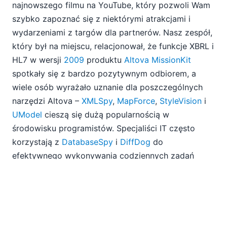
Altova na konferencji Microsoft Tech Ed 2009
najnowszego filmu na YouTube, który pozwoli Wam
Nowy projekt tabeli w programie StyleVision
szybko zapoznać się z niektórymi atrakcjami i
Odwiedź firmę Altova podczas konferencji TechEd
wydarzeniami z targów dla partnerów. Nasz zespół,
Część 4 – Analiza istniejącej aplikacji za pomocą
który był na miejscu, relacjonował, że funkcje XBRL i
narzędzia Altova UModel
HL7 w wersji
2009
produktu
Altova MissionKit
Część 3 – Analiza istniejącej aplikacji za pomocą
spotkały się z bardzo pozytywnym odbiorem, a
narzędzia Altova UModel
wiele osób wyrażało uznanie dla poszczególnych
06
narzędzi Altova –
XMLSpy
,
MapForce
,
StyleVision
i
07
UModel
cieszą się dużą popularnością w
08
środowisku programistów. Specjaliści IT często
09
korzystają z
DatabaseSpy
i
DiffDog
do
10
11
efektywnego wykonywania codziennych zadań
12
związanych z bazami danych i porównywaniem
2008
plików.
2007