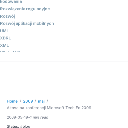
kodowania
Rozwiązania regulacyjne
Rozwój
Rozwój aplikacji mobilnych
UML
XBRL
XML
XPath i XQuery
XSL
YAML
2026
2025
2024
Home
2009
maj
2023
Altova na konferencji Microsoft Tech Ed 2009
2022
2021
2009-05-19
•
1 min read
2020
Status:
#blog