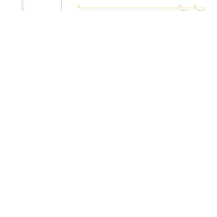
Rozwiązanie
Altova XBRL Tagging
umożliwia
przypisywanie znaczników bezpośrednio do znanej
formy dokumentu źródłowego, takiego jak plik PDF,
HTML lub JPEG zawierający istniejący raport
finansowy. Inteligentne narzędzia, takie jak
automatyczne wykrywanie tabel i łatwe powiązanie
przypisów, przyspieszają proces i eliminują wiele