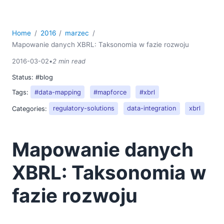
07
09
Home
2016
marzec
10
Mapowanie danych XBRL: Taksonomia w fazie rozwoju
11
2016-03-02
•
2 min read
12
2015
Status:
#blog
2014
Tags:
#data-mapping
#mapforce
#xbrl
2013
Categories:
regulatory-solutions
data-integration
xbrl
2012
2011
2010
Mapowanie danych
2009
XBRL: Taksonomia w
2008
2007
fazie rozwoju