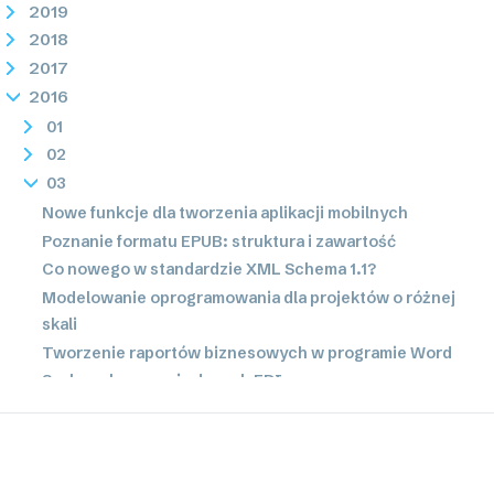
2019
2018
2017
2016
01
02
03
Nowe funkcje dla tworzenia aplikacji mobilnych
Poznanie formatu EPUB: struktura i zawartość
Co nowego w standardzie XML Schema 1.1?
Modelowanie oprogramowania dla projektów o różnej
skali
Tworzenie raportów biznesowych w programie Word
Szybsza konwersja danych EDI
Mapowanie danych XBRL: Taksonomia w fazie rozwoju
04
05
06