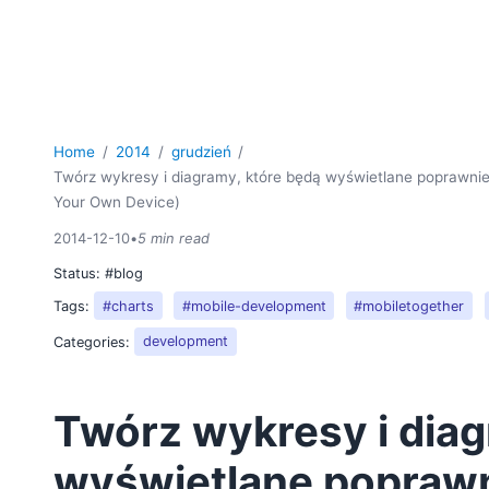
Home
2014
grudzień
Twórz wykresy i diagramy, które będą wyświetlane poprawni
Your Own Device)
2014-12-10
•
5 min read
Status:
#blog
Tags:
#charts
#mobile-development
#mobiletogether
Categories:
development
Twórz wykresy i diag
wyświetlane popraw