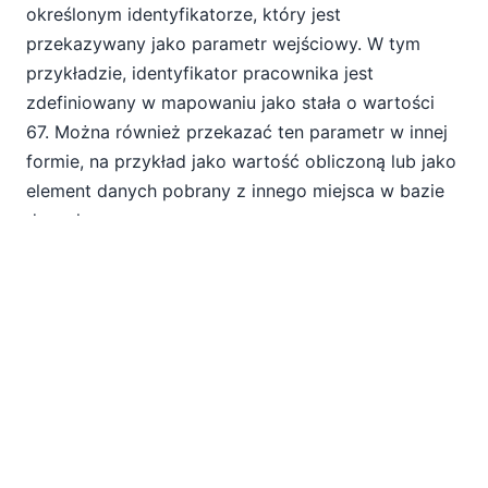
określonym identyfikatorze, który jest
przekazywany jako parametr wejściowy. W tym
przykładzie, identyfikator pracownika jest
zdefiniowany w mapowaniu jako stała o wartości
67. Można również przekazać ten parametr w innej
formie, na przykład jako wartość obliczoną lub jako
element danych pobrany z innego miejsca w bazie
danych.
Jednym z problemów związanych z mapowaniem
procedur składowanych jest fakt, że struktura
danych wymagana do mapowania nie jest widoczna,
dopóki procedura nie zostanie uruchomiona po raz
pierwszy. MapForce udostępnia menu kontekstowe,
które pozwala na uruchomienie procedury
składowanej, co pozwala na wyświetlenie struktury
danych oraz poszczególnych typów danych,