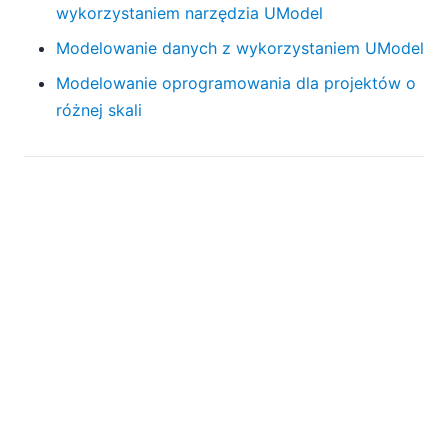
wykorzystaniem narzędzia UModel
Modelowanie danych z wykorzystaniem UModel
Modelowanie oprogramowania dla projektów o
różnej skali
Posts categorized: uml
Modelowanie UML dla języka C++ z
wykorzystaniem narzędzia UModel
(sierpnia 21,
2019)
Modelowanie oprogramowania dla projektów
o różnej skali
(marca 16, 2016)
Rozwiązanie problemu testowania