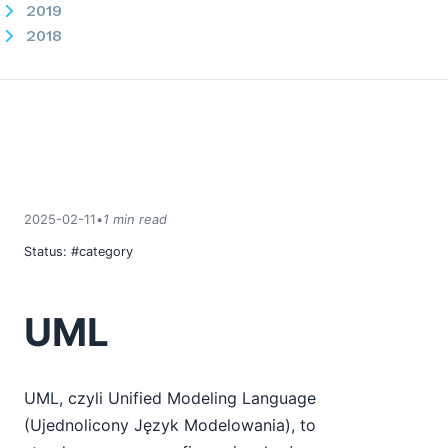
2019
2018
2017
2016
2015
2014
2013
2012
2011
2025-02-11
•
1 min read
2010
Status:
#category
2009
2008
2007
UML
UML, czyli Unified Modeling Language
(Ujednolicony Język Modelowania), to