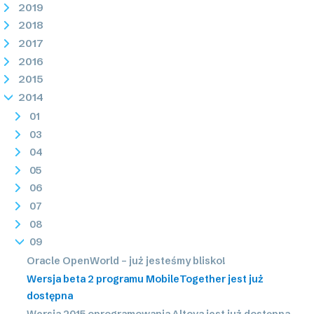
2019
2018
2017
2016
2015
2014
01
03
04
05
06
07
08
09
Oracle OpenWorld – już jesteśmy blisko!
Wersja beta 2 programu MobileTogether jest już
dostępna
Wersja 2015 oprogramowania Altova jest już dostępna