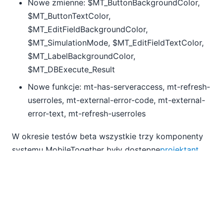
Nowe zmienne: $MT_ButtonBackgroundColor,
$MT_ButtonTextColor,
$MT_EditFieldBackgroundColor,
$MT_SimulationMode, $MT_EditFieldTextColor,
$MT_LabelBackgroundColor,
$MT_DBExecute_Result
Nowe funkcje: mt-has-serveraccess, mt-refresh-
userroles, mt-external-error-code, mt-external-
error-text, mt-refresh-userroles
W okresie testów beta wszystkie trzy komponenty
systemu MobileTogether były dostępne
projektant
,
Aplikacja mobilna
, i
serwer
) Są one dostępne do
pobrania za darmo. Wersja beta daje Państwu
doskonałą okazję do przetestowania platformy
MobileTogether, tworząc rozwiązania aplikacyjne, a
następnie wdrażając je dla swoich użytkowników