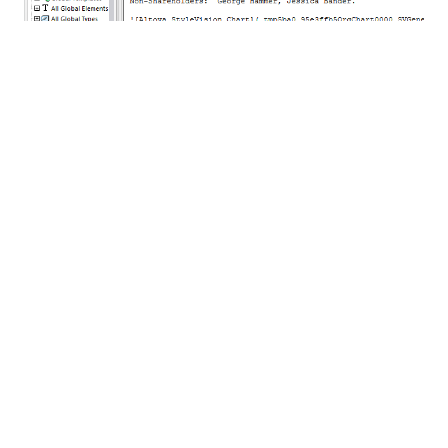
OIM dla XBRL
Kilka produktów firmy Altova
Narzędzia XBRL
teraz
wspieramy obiecującą nową standard opracowaną
przez organizację XBRL International, o nazwie
Open Information Model (OIM)
OIM
).
Aby ułatwić organizacjom wykorzystanie zalet XBRL
w zakresie sprawozdawczości finansowej, OIM