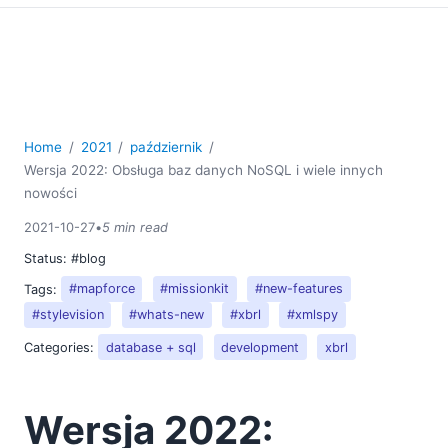
Home
2021
październik
Wersja 2022: Obsługa baz danych NoSQL i wiele innych
nowości
2021-10-27
•
5 min read
Status:
#blog
Tags:
#mapforce
#missionkit
#new-features
#stylevision
#whats-new
#xbrl
#xmlspy
Categories:
database + sql
development
xbrl
Wersja 2022: