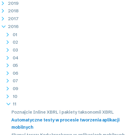
2019
2018
2017
2016
01
02
03
04
05
06
07
09
10
11
Poznajcie Inline XBRL i pakiety taksonomii XBRL
Automatyczne testy w procesie tworzenia aplikacji
mobilnych
Skanuj teraz: Kody kreskowe w aplikacjach mobilnych