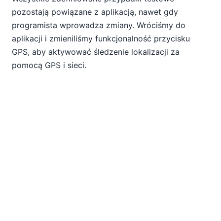
pozostają powiązane z aplikacją, nawet gdy
programista wprowadza zmiany. Wróciśmy do
aplikacji i zmieniliśmy funkcjonalność przycisku
GPS, aby aktywować śledzenie lokalizacji za
pomocą GPS i sieci.
Ponownie przeprowadziliśmy test w symulatorze,
wdrożyliśmy nową wersję aplikacji na serwer
MobileTogether i uruchomiliśmy test ponownie na
obu urządzeniach klienckich. Teraz mamy sześć