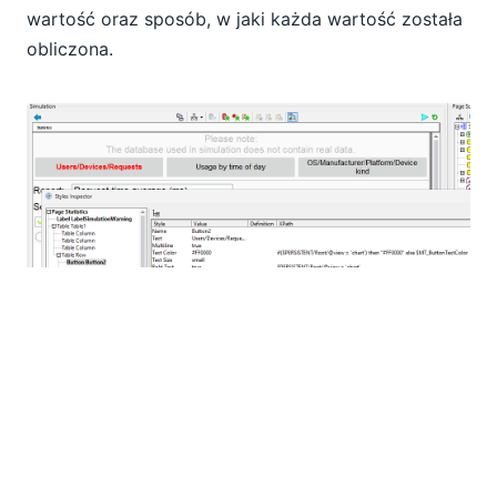
wartość oraz sposób, w jaki każda wartość została
obliczona.
Narzędzie "Inspektor stylów" jest niezwykle
przydatne, gdy aplikacja zawiera wiele elementów
interfejsu: pozwala ono natychmiast zrozumieć,