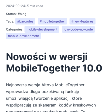
2024-09-24
•
5 min read
Status:
#blog
Tags:
#barcodes
#mobiletogether
#new-features
Categories:
mobile-development
low-code+no-code
mobile-development
Nowości w wersji
MobileTogether 10.0
Najnowsza wersja Altova MobileTogether
wprowadza długo oczekiwaną funkcję
umożliwiającą tworzenie aplikacji, które
współpracują ze skanerami kodów kreskowych
podłączonymi do urządzeń mobilnych. To