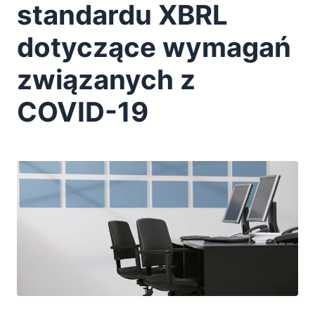
standardu XBRL
2016
2015
dotyczące wymagań
2014
2013
związanych z
2012
COVID-19
2011
2010
2009
2008
2007