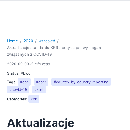
01
02
03
04
05
07
Home
2020
wrzesień
Aktualizacje standardu XBRL dotyczące wymagań
08
związanych z COVID-19
09
Firma Altova wchodzi na rynek oprogramowania jako
2020-09-09
•
2 min read
usługi (SaaS) dzięki nowym aplikacjom chmurowym
Status:
#blog
Aktualizacje standardu XBRL dotyczące wymagań
Tags:
#cbc
#cbcr
#country-by-country-reporting
związanych z COVID-19
#covid-19
#xbrl
10
Categories:
xbrl
11
12
2019
Aktualizacje
2018
2017