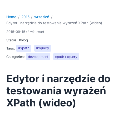
2019
2018
2017
Home
2015
wrzesień
2016
Edytor i narzędzie do testowania wyrażeń XPath (wideo)
2015
2015-09-15
•
1 min read
01
Status:
#blog
02
Tags:
#xpath
#xquery
03
Categories:
development
xpath+xquery
04
05
06
Edytor i narzędzie do
07
08
testowania wyrażeń
09
Nowy edytor schematów JSON oraz narzędzie do
XPath (wideo)
debugowania mapowań danych zostały wprowadzone
w wersji 2016 oprogramowania Altova
Edytor i narzędzie do testowania wyrażeń XPath