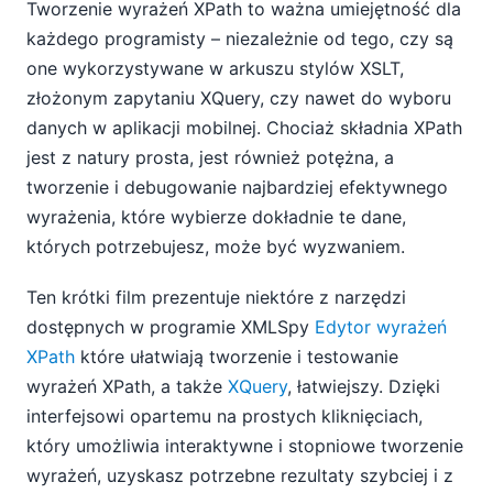
Tworzenie wyrażeń XPath to ważna umiejętność dla
(wideo)
każdego programisty – niezależnie od tego, czy są
Pliki mapowania danych zawierające mieszaną
one wykorzystywane w arkuszu stylów XSLT,
zawartość XML
złożonym zapytaniu XQuery, czy nawet do wyboru
Jakość danych XBRL w dokumentach składanych do
danych w aplikacji mobilnej. Chociaż składnia XPath
systemu EDGAR przez Komisję Papierów
jest z natury prosta, jest również potężna, a
Wartościowych i Giełd (SEC)
tworzenie i debugowanie najbardziej efektywnego
10
wyrażenia, które wybierze dokładnie te dane,
11
12
których potrzebujesz, może być wyzwaniem.
2014
Ten krótki film prezentuje niektóre z narzędzi
2013
dostępnych w programie XMLSpy
Edytor wyrażeń
2012
2011
XPath
które ułatwiają tworzenie i testowanie
2010
wyrażeń XPath, a także
XQuery
, łatwiejszy. Dzięki
2009
interfejsowi opartemu na prostych kliknięciach,
2008
który umożliwia interaktywne i stopniowe tworzenie
2007
wyrażeń, uzyskasz potrzebne rezultaty szybciej i z