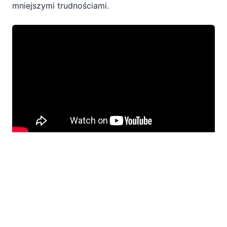
mniejszymi trudnościami.
_
Aby dowiedzieć się więcej o XPath, zapoznaj się z
tymi darmowymi zasobami:
Delikatny
Wprowadzenie do XPath