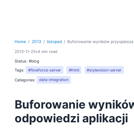
Home
2013
listopad
Buforowanie wyników przyspiesza 
2013-11-25
•
4 min read
Status:
#blog
Tags:
#flowforce-server
#html
#stylevision-server
Categories:
data-integration
Buforowanie wyników
odpowiedzi aplikacji